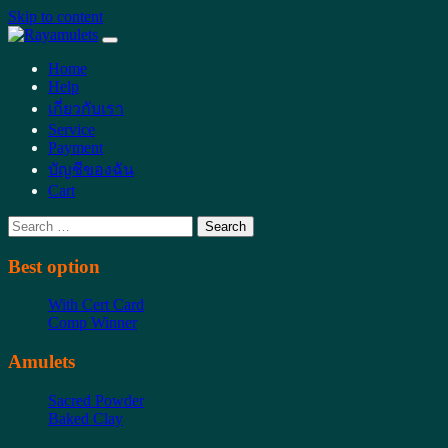
Skip to content
Main
Navigation
Home
Help
เกี่ยวกับเรา
Service
Payment
บัญชีของฉัน
Cart
Search
for:
Best option
With Cert Card
Comp Winner
Amulets
Sacred Powder
Baked Clay