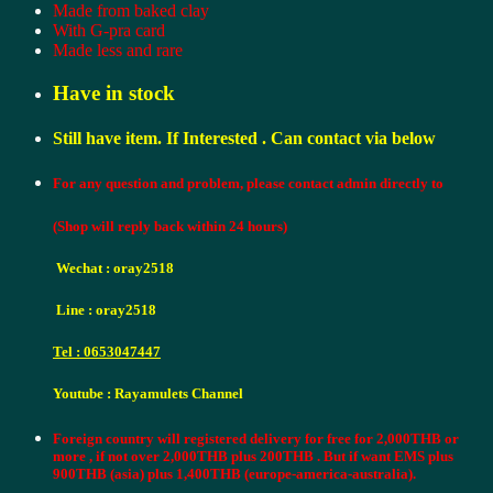
Made from baked clay
เพชรบุรี
With G-pra card
Made less and rare
ปี
2485
Have in stock
เนื้อ
ดิน
Still have item. If Interested . Can contact via below
พร้อม
บัตร
For any question and problem, please contact admin directly to
รับรอง
(Shop will reply back within 24 hours)
พระ
แท้
Wechat :
oray2518
จาก
Line :
oray2518
เว็บ
จี
Tel : 0653047447
พระ
Youtube : Rayamulets Channel
Phra
kring
klongtakian
Foreign country will registered delivery for free for 2,000THB or
lp
more , if not over 2,000THB plus 200THB .
But if want EMS plus
900THB (asia) plus 1,400THB (europe-america-australia).
plern