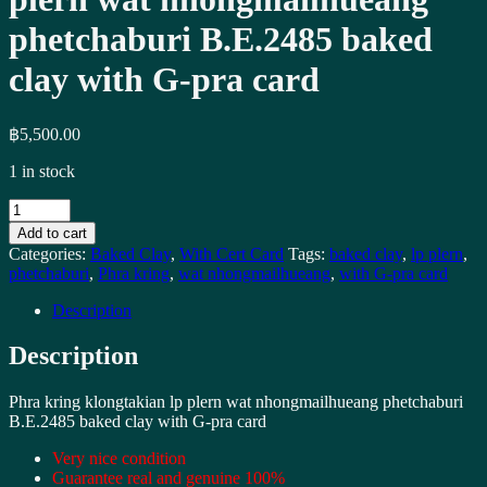
phetchaburi B.E.2485 baked
clay with G-pra card
฿
5,500.00
1 in stock
พระ
Add to cart
กริ่ง
Categories:
Baked Clay
,
With Cert Card
Tags:
baked clay
,
lp plern
,
คลอง
phetchaburi
,
Phra kring
,
wat nhongmailhueang
,
with G-pra card
ตะเคียน
Description
หลวง
พ่อ
Description
เพลิน
วัด
Phra kring klongtakian lp plern wat nhongmailhueang phetchaburi
B.E.2485 baked clay with G-pra card
หนอง
ไม้
Very nice condition
Guarantee real and genuine 100%
เหลือง