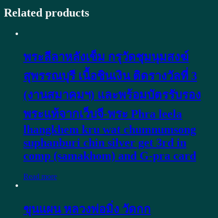
wat
nhongmailhueang
Related products
phetchaburi
B.E.2485
baked
clay
with
พระลีลาหลังเข็ม กรุวัดชุมนุมสงฆ์
G-
pra
สุพรรณบุรี เนื้อชินเงิน ติดรางวัลที่ 3
card
quantity
(งานสมาคมฯ) และพร้อมบัตรรับรอง
พระแท้จากเว็บจี-พระ Phra leela
lhangkhem kru wat chumnumsong
suphanburi chin silver get 3rd in
comp (samakhom) and G-pra card
Read more
ขุนแผน หลวงพ่อมิ่ง วัดกก