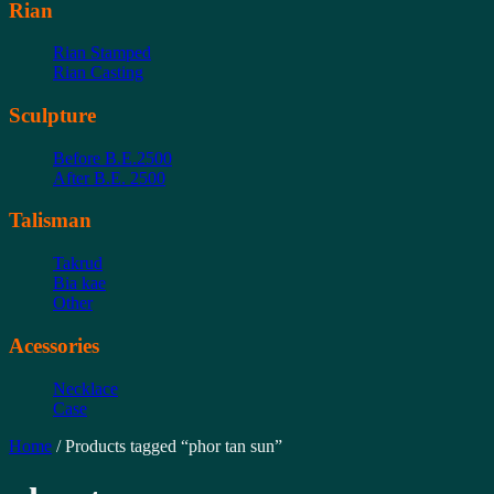
Rian
Rian Stamped
Rian Casting
Sculpture
Before B.E.2500
After B.E. 2500
Talisman
Takrud
Bia kae
Other
Acessories
Necklace
Case
Home
/ Products tagged “phor tan sun”