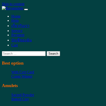
Skip to content
Main
Navigation
Home
Help
เกี่ยวกับเรา
Service
Payment
บัญชีของฉัน
Cart
Search
for:
Best option
With Cert Card
Comp Winner
Amulets
Sacred Powder
Baked Clay