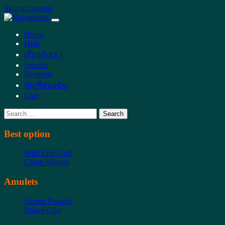
Skip to content
Main
Navigation
Home
Help
เกี่ยวกับเรา
Service
Payment
บัญชีของฉัน
Cart
Search
for:
Best option
With Cert Card
Comp Winner
Amulets
Sacred Powder
Baked Clay