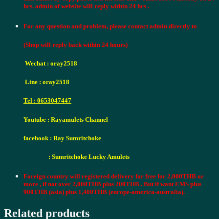
lp
hrs. admin of website will reply within 24 hrs .
noi
wat
For any question and problem, please contact admin directly to
thammasala
B.E.2512
(Shop will reply back within 24 hours)
lead
back
with
Wechat :
oray2518
handwrite
quantity
Line :
oray2518
Tel : 0653047447
Youtube : Rayamulets Channel
facebook : Ray Sumritchoke
: Sumritchoke Lucky Amulets
Foreign country will registered delivery for free for 2,000THB or
more , if not over 2,000THB plus 200THB .
But if want EMS plus
900THB (asia) plus 1,400THB (europe-america-australia).
Related products