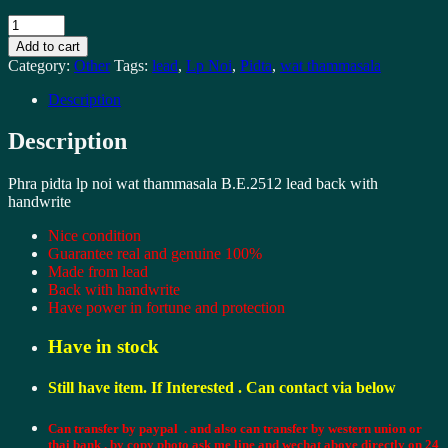
พระ
Add to cart
ปิด
Category:
Other
Tags:
lead
,
Lp Noi
,
Pidta
,
wat thammasala
ตา
Description
หลวง
พ่อ
Description
น้อย
วัด
Phra pidta lp noi wat thammasala B.E.2512 lead back with
ธรรม
handwrite
ศาลา
Nice condition
ปี
Guarantee real and genuine 100%
Made from lead
2512
Back with handwrite
เนื้อ
Have power in fortune and protection
ตะกั่ว
หลัง
Have in stock
มี
Still have item. If Interested . Can contact via below
จาร
Phra
Can transfer by paypal . and also can transfer by western union or
pidta
thai bank . by copy photo ask me line and wechat above directly on 24